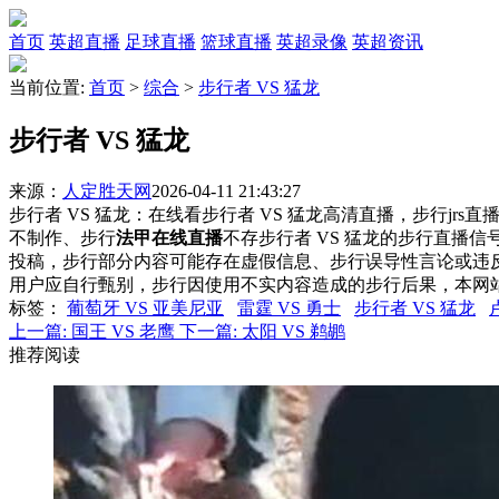
首页
英超直播
足球直播
篮球直播
英超录像
英超资讯
当前位置:
首页
>
综合
>
步行者 VS 猛龙
步行者 VS 猛龙
来源：
人定胜天网
2026-04-11 21:43:27
步行者 VS 猛龙：在线看步行者 VS 猛龙高清直播，步行jrs
不制作、步行
法甲在线直播
不存步行者 VS 猛龙的步行直播
投稿，步行部分内容可能存在虚假信息、步行误导性言论或违
用户应自行甄别，步行因使用不实内容造成的步行后果，本网
标签
：
葡萄牙 VS 亚美尼亚
雷霆 VS 勇士
步行者 VS 猛龙
上一篇:
国王 VS 老鹰
下一篇:
太阳 VS 鹈鹕
推荐阅读